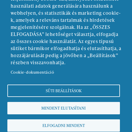
használati adatok generálására használunk a
webhelyen, és statisztikák és marketing cookie-
k, amelyek a releváns tartalmak és hirdetések
megjelenítésére szolgálnak. Ha az „ÖSSZES
ELFOGADÁSA” lehetőséget választja, elfogadja
ALAPÍTÓ:
az összes cookie használatát. Az egyes típusú
sütiket bármikor elfogadhatja és elutasíthatja, a
hozzájárulását pedig a jövőben a „Beállítások”
részben visszavonhatja.
Cookie-dokumentáció
SÜTI BEÁLLÍTÁSOK
Kötelező közzététel
MINDENT ELUTASÍTANI
Adatvédelmi nyilatkozat
Copyright © zmds.eu | web design:
epix media
ELFOGADNI MINDENT