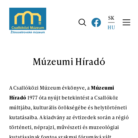
Ugrás
a
SK
fő
navigációhoz
HU
Múzeumi Híradó
A Csallóközi Múzeum évkönyve, a
Múzeumi
Híradó
1977 óta nyújt betekintést a Csallóköz
múltjába, kulturális örökségébe és helytörténeti
kutatásaiba. A kiadvány az évtizedek során a régió
történeti, néprajzi, művészeti és muzeológiai
kutatásainak fontos szakmai fórumává vált.