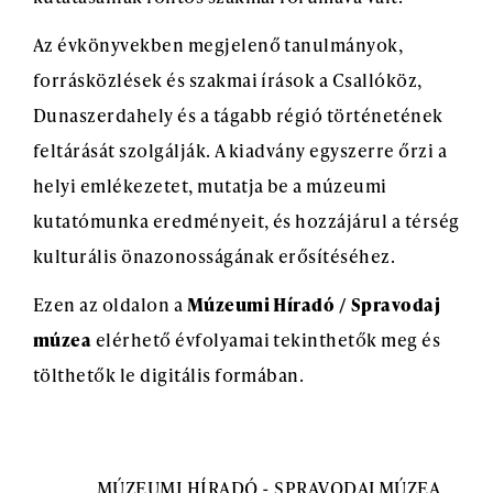
Az évkönyvekben megjelenő tanulmányok,
forrásközlések és szakmai írások a Csallóköz,
Dunaszerdahely és a tágabb régió történetének
feltárását szolgálják. A kiadvány egyszerre őrzi a
helyi emlékezetet, mutatja be a múzeumi
kutatómunka eredményeit, és hozzájárul a térség
kulturális önazonosságának erősítéséhez.
Ezen az oldalon a
Múzeumi Híradó / Spravodaj
múzea
elérhető évfolyamai tekinthetők meg és
tölthetők le digitális formában.
MÚZEUMI HÍRADÓ - SPRAVODAJ MÚZEA