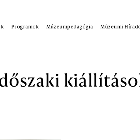
ok
Programok
Múzeumpedagógia
Múzeumi Hírad
Időszaki kiállításo