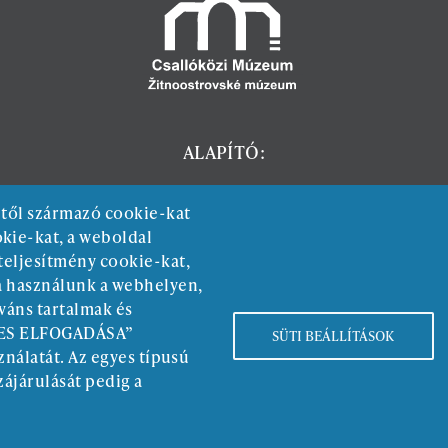
ALAPÍTÓ:
éltől származó cookie-kat
kie-kat, a weboldal
teljesítmény cookie-kat,
ra használunk a webhelyen,
eváns tartalmak és
SZES ELFOGADÁSA”
SÜTI BEÁLLÍTÁSOK
Kötelező közzététel
ználatát. Az egyes típusú
zájárulását pedig a
Adatvédelmi nyilatkozat
Copyright © zmds.eu | web design:
epix media