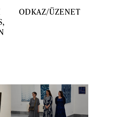
I
ODKAZ/ÜZENET
S,
N