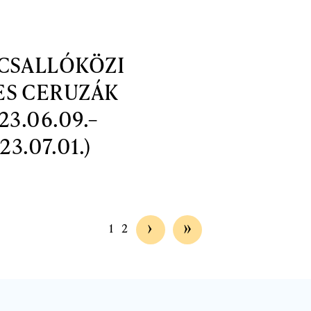
 CSALLÓKÖZI
ES CERUZÁK
23.06.09.–
23.07.01.)
Következő
›
Utolsó
»
1
2
Jelenlegi
Oldal
oldal
oldal
oldal