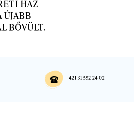
RETI HÁZ
 ÚJABB
L BŐVÜLT.
+421 31 552 24 02