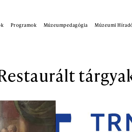
ok
Programok
Múzeumpedagógia
Múzeumi Hírad
Restaurált tárgya