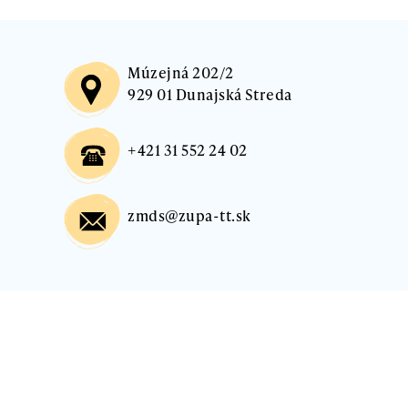
Múzejná 202/2
929 01 Dunajská Streda
+421 31 552 24 02
zmds@zupa-tt.sk