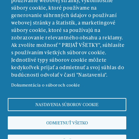
používanie webovej stránky, výkonnostné
súbory cookie, ktoré používame na
generovanie súhrnných údajov o používaní
webovej stránky a štatistík, a marketingové
súbory cookie, ktoré sa používajú na
zobrazovanie relevantného obsahu a reklamy.
Ak zvolíte možnosť " PRIJAŤ VŠETKY", súhlasíte
ZRIAĎOVATEĽ:
s používaním všetkých súborov cookie.
Jednotlivé typy súborov cookie môžete
kedykoľvek prijať a odmietnuť a svoj súhlas do
budúcnosti odvolať v časti "Nastavenia".
Dokumentácia o súboroch cookie
NASTAVENIA SÚBOROV COOKIE
Povinné zverejňovanie
ODMIETNUŤ VŠETKO
Ochrana osobných údajov
Copyright © zmds.eu | web design:
epix media