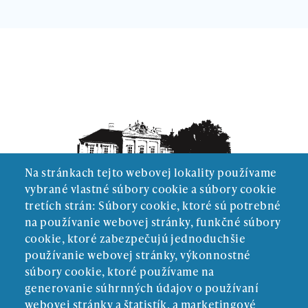
Na stránkach tejto webovej lokality používame
vybrané vlastné súbory cookie a súbory cookie
tretích strán: Súbory cookie, ktoré sú potrebné
na používanie webovej stránky, funkčné súbory
cookie, ktoré zabezpečujú jednoduchšie
používanie webovej stránky, výkonnostné
súbory cookie, ktoré používame na
generovanie súhrnných údajov o používaní
webovej stránky a štatistík, a marketingové