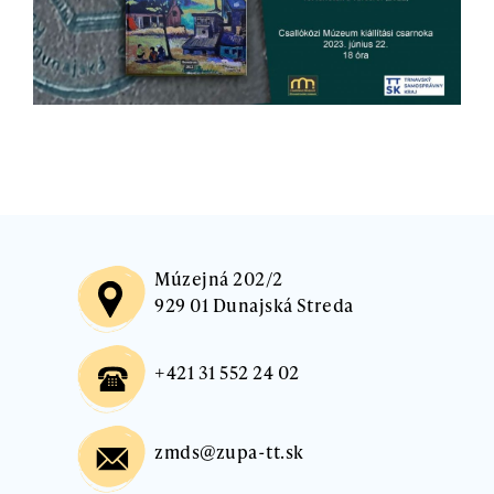
Múzejná 202/2
929 01 Dunajská Streda
+421 31 552 24 02
zmds@zupa-tt.sk