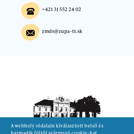
+421 31 552 24 02
zmds@zupa-tt.sk
A webhely oldalain kiválasztott belső és
harmadik féltől származó cookie-kat