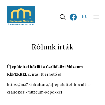
Ugrás
a
fő
HU
navigációhoz
Rólunk írták
Új épülettel bővült a Csallóközi Múzeum –
KÉPEKKEL
c. írás itt érhető el:
https://ma7.sk/kultura/uj-epulettel-bovult-a-
csallokozi-muzeum-kepekkel