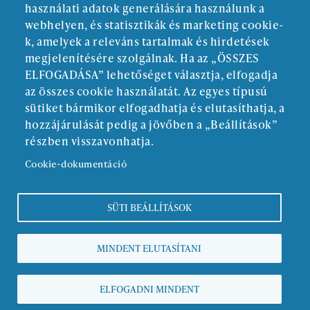
használati adatok generálására használunk a
webhelyen, és statisztikák és marketing cookie-
k, amelyek a releváns tartalmak és hirdetések
megjelenítésére szolgálnak. Ha az „ÖSSZES
ELFOGADÁSA” lehetőséget választja, elfogadja
ALAPÍTÓ:
az összes cookie használatát. Az egyes típusú
sütiket bármikor elfogadhatja és elutasíthatja, a
hozzájárulását pedig a jövőben a „Beállítások”
részben visszavonhatja.
Cookie-dokumentáció
SÜTI BEÁLLÍTÁSOK
Kötelező közzététel
MINDENT ELUTASÍTANI
Adatvédelmi nyilatkozat
Copyright © zmds.eu | web design:
epix media
ELFOGADNI MINDENT