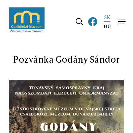
Skip
to
SK
main
navigation
HU
Pozvánka Godány Sándor