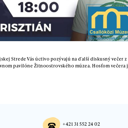
ej Strede Vás úctivo pozývajú na ďalší diskusný večer z 
tavnom pavilóne Žitnoostrovského múzea. Hosťom večera j
+421 31 552 24 02