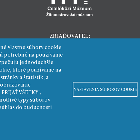
ZRIAĎOVATEĽ:
ané vlastné súbory cookie
 sú potrebné na používanie
ezpečujú jednoduchšie
okie, ktoré používame na
ránky a štatistík, a
zobrazovanie
NASTAVENIA SÚBOROV COOKIE
" PRIJAŤ VŠETKY",
Povinné zverejňovanie
notlivé typy súborov
 súhlas do budúcnosti
Ochrana osobných údajov
Copyright © zmds.eu | web design:
epix media