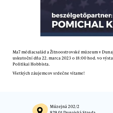
Ma7 médiacsalád a Žitnoostrovské múzeum v Dunajsk
uskutoční dňa 22. marca 2023 o 18:00 hod. vo výs
Politikai Hobbista.
Všetkých záujemcov srdečne vítame!
Múzejná 202/2
929 01 Dunajská Streda