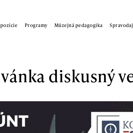
xpozície
Programy
Múzejná pedagogika
Spravoda
vánka diskusný v