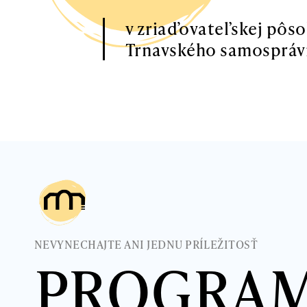
v zriaďovateľskej pôs
Trnavského samospráv
NEVYNECHAJTE ANI JEDNU PRÍLEŽITOSŤ
PROGRA