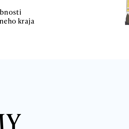
obnosti
neho kraja
MY