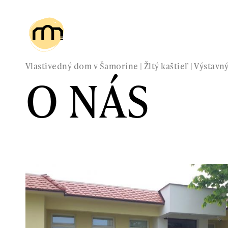
Vlastivedný dom v Šamoríne | Žltý kaštieľ | Výstav
O NÁS