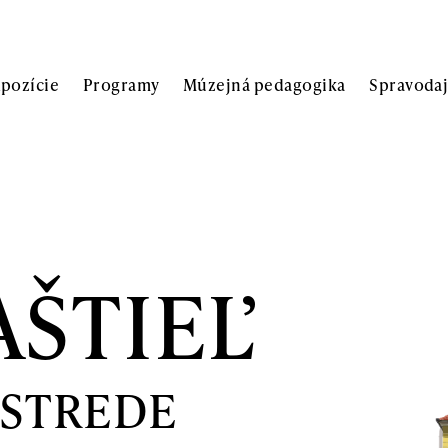
xpozície
Programy
Múzejná pedagogika
Spravoda
AŠTIEĽ
 STREDE