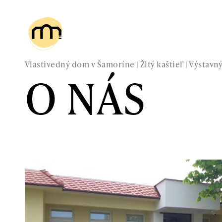
Vlastivedný dom v Šamoríne | Žltý kaštieľ | Výstav
O NÁS