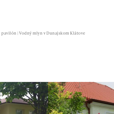
ný pavilón | Vodný mlyn v Dunajskom Klátove