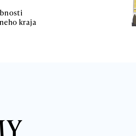
obnosti
neho kraja
MY