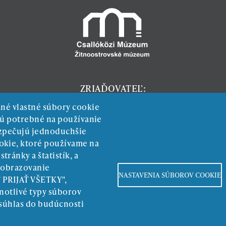
ZRIAĎOVATEĽ:
ané vlastné súbory cookie
 sú potrebné na používanie
ezpečujú jednoduchšie
okie, ktoré používame na
ránky a štatistík, a
zobrazovanie
NASTAVENIA SÚBOROV COOKIE
" PRIJAŤ VŠETKY",
Povinné zverejňovanie
notlivé typy súborov
 súhlas do budúcnosti
Ochrana osobných údajov
Copyright © zmds.eu | web design:
epix media