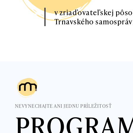
v zriaďovateľskej pôs
Trnavského samospráv
NEVYNECHAJTE ANI JEDNU PRÍLEŽITOSŤ
PROGRA