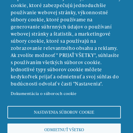
cookie, ktoré zabezpečujú jednoduchšie
používanie webovej stránky, výkonnostné
súbory cookie, ktoré používame na
generovanie súhrnných údajov o používaní
webovej stránky a štatistík, a marketingové
súbory cookie, ktoré sa používajú na
zobrazovanie relevantného obsahu a reklamy.
Ak zvolíte možnosť " PRIJAŤ VŠETKY", súhlasíte
ZRIAĎOVATEĽ:
s používaním všetkých súborov cookie.
Jednotlivé typy súborov cookie môžete
kedykoľvek prijať a odmietnuť a svoj súhlas do
budúcnosti odvolať v časti "Nastavenia".
Dokumentácia o súboroch cookie
NASTAVENIA SÚBOROV COOKIE
Povinné zverejňovanie
ODMIETNUŤ VŠETKO
Ochrana osobných údajov