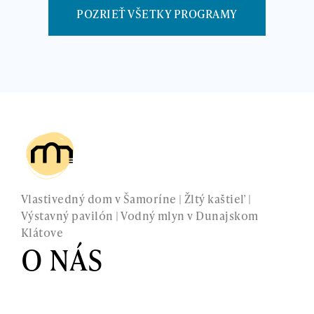
POZRIEŤ VŠETKY PROGRAMY
Vlastivedný dom v Šamoríne | Žltý kaštieľ |
Výstavný pavilón | Vodný mlyn v Dunajskom
Klátove
O NÁS