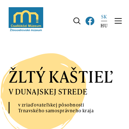
Skip
to
SK
main
navigation
HU
ŽLTÝ KAŠTIEĽ
V DUNAJSKEJ STREDE
v zriaďovateľskej pôsobnosti
Trnavského samosprávneho kraja