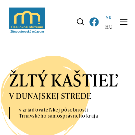
Skip
to
SK
main
navigation
HU
ŽLTÝ KAŠTIEĽ
V DUNAJSKEJ STREDE
v zriaďovateľskej pôsobnosti
Trnavského samosprávneho kraja