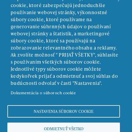
cookie, ktoré zabezpečujú jednoduchšie
používanie webovej stránky, výkonnostné
súbory cookie, ktoré používame na
generovanie súhrnných údajov o používaní
webovej stránky a štatistík, a marketingové
súbory cookie, ktoré sa používajú na
zobrazovanie relevantného obsahu a reklamy.
Ak zvolíte možnosť " PRIJAŤ VŠETKY", súhlasíte
ZRIAĎOVATEĽ:
s používaním všetkých súborov cookie.
Jednotlivé typy súborov cookie môžete
kedykoľvek prijať a odmietnuť a svoj súhlas do
budúcnosti odvolať v časti "Nastavenia".
Dokumentácia o súboroch cookie
NASTAVENIA SÚBOROV COOKIE
Povinné zverejňovanie
ODMIETNUŤ VŠETKO
Ochrana osobných údajov