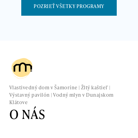
POZRIEŤ VŠETKY PROGRAMY
Vlastivedný dom v Šamoríne | Žltý kaštieľ |
Výstavný pavilón | Vodný mlyn v Dunajskom
Klátove
O NÁS